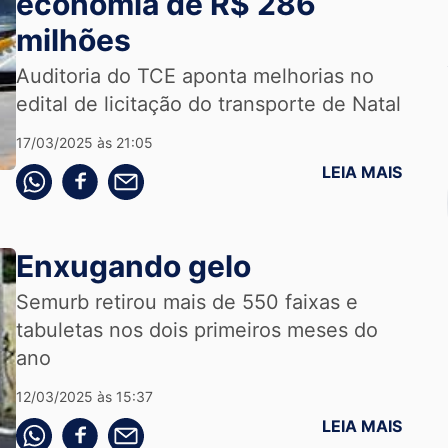
economia de R$ 286
milhões
Auditoria do TCE aponta melhorias no
edital de licitação do transporte de Natal
17/03/2025 às 21:05
LEIA MAIS
Compartilhe pelo whatsapp
Compartilhar no facebook
Compartilhe pelo email
Enxugando gelo
Semurb retirou mais de 550 faixas e
tabuletas nos dois primeiros meses do
ano
12/03/2025 às 15:37
LEIA MAIS
Compartilhe pelo whatsapp
Compartilhar no facebook
Compartilhe pelo email