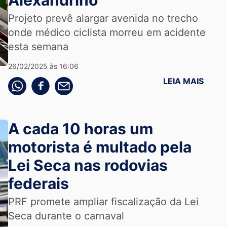
Alexandrino
Projeto prevê alargar avenida no trecho
onde médico ciclista morreu em acidente
esta semana
26/02/2025 às 16:06
LEIA MAIS
Compartilhe pelo whatsapp
Compartilhar no facebook
Compartilhe pelo email
A cada 10 horas um
motorista é multado pela
Lei Seca nas rodovias
federais
PRF promete ampliar fiscalização da Lei
Seca durante o carnaval