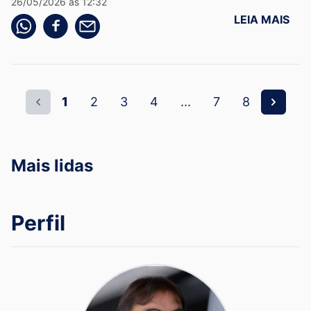
26/05/2026 às 12:32
LEIA MAIS
Compartilhe pelo whatsapp
Compartilhar no facebook
Compartilhe pelo email
1
2
3
4
...
7
8
Mais lidas
Perfil