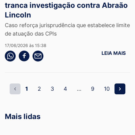
tranca investigação contra Abraão
Lincoln
Caso reforça jurisprudência que estabelece limite
de atuação das CPIs
17/06/2026 às 15:38
LEIA MAIS
Compartilhe pelo whatsapp
Compartilhar no facebook
Compartilhe pelo email
1
2
3
4
...
9
10
Mais lidas