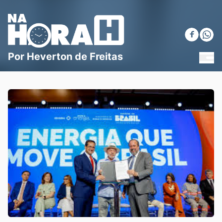
Blog Na Hora H
Por Heverton de Freitas
MEN