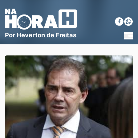
Blog Na Hora H
Por Heverton de Freitas
MEN