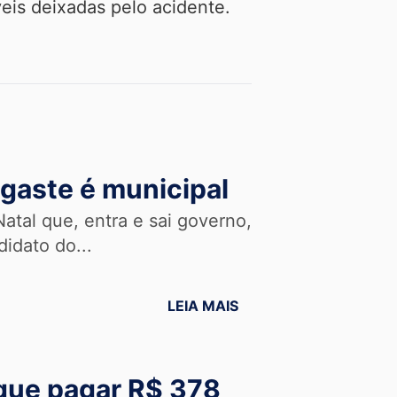
veis deixadas pelo acidente.
sgaste é municipal
atal que, entra e sai governo,
idato do...
LEIA MAIS
á que pagar R$ 378