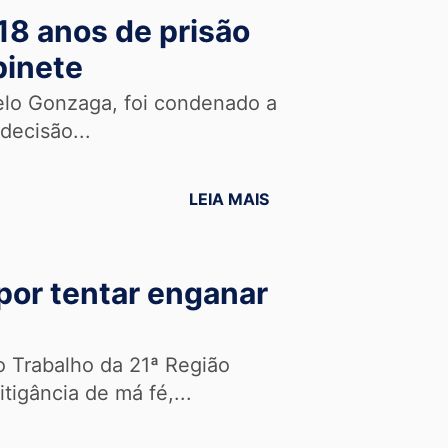
18 anos de prisão
binete
elo Gonzaga, foi condenado a
decisão...
LEIA MAIS
por tentar enganar
o Trabalho da 21ª Região
igância de má fé,...