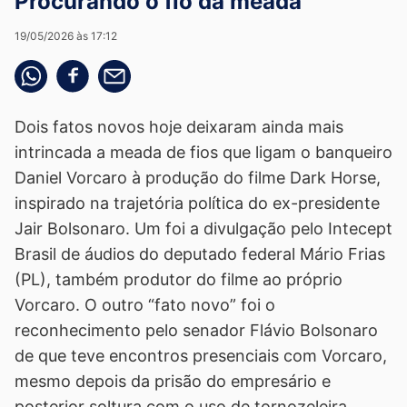
Procurando o fio da meada
19/05/2026 às 17:12
Compartilhe pelo whatsapp
Compartilhar no facebook
Compartilhe pelo email
Dois fatos novos hoje deixaram ainda mais
intrincada a meada de fios que ligam o banqueiro
Daniel Vorcaro à produção do filme Dark Horse,
inspirado na trajetória política do ex-presidente
Jair Bolsonaro. Um foi a divulgação pelo Intecept
Brasil de áudios do deputado federal Mário Frias
(PL), também produtor do filme ao próprio
Vorcaro. O outro “fato novo” foi o
reconhecimento pelo senador Flávio Bolsonaro
de que teve encontros presenciais com Vorcaro,
mesmo depois da prisão do empresário e
posterior soltura com o uso de tornozeleira.