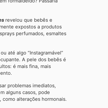
ém formaldeído? Passaria
es
revelou que bebês e
amente expostos a produtos
 sprays perfumados, esmaltes
ou até algo “Instagramável”
ocupante. A pele dos bebês é
ltos: é mais fina, mais
ento.
sar problemas imediatos,
 em alguns casos, pode
o, como alterações hormonais.