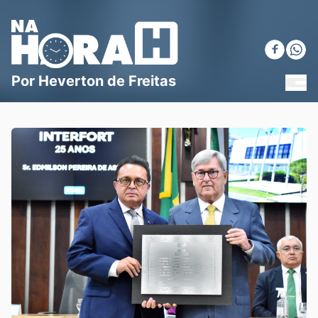
Blog Na Hora H
Por Heverton de Freitas
MEN